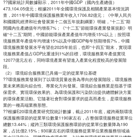
??國家統計局數據顯示，2011年中國GDP（國內生產總值）
473,104.05億元；根據2011年全國環境保護及相關產業基本情況調
查，2011年中國環境保護服務業年收入1706.82億元；《中華人民共
和國國民經濟和社會發展第十二個五年規劃綱要》明確，“十二五”期
間國內生產總值年均增長7%；《“十二五”節能環保產業發展規劃》明
確“十二五”期間，中國節能環保產業產值年均增長15%以上；按照環
境服務業年產值年均增速15%以及中國GDP每年預期增長7%，中國
環境服務業發展水平有望在2025年前后，也即“十四五”期末，實現環
境服務業產值占GDP比重達到1%的目標，環境服務業年產值實現
12077億元左右，同時環境產業有望進入產業化程度較高的發展階
段。
（2） 環境綜合服務業已具備一定的從業單位基礎
??環境服務業發展到了以環境質量改善為導向的發展階段，環境服務
業未來將面向綜合性、專業化方向發展。環境綜合服務業是指基于環
保需求、實現環保效果的、為環境保護和污染防治提供總體解決方案
的環保產業活動。它隨著社會對環保要求的提高而產生，是環境服務
業的一種高端業務形態。
??根據E20環境產業研究院統計數據，截止2011年底，縱跨兩類環境
保護服務環節的從業單位數量1190家左右，占整個環境服務從業單位
總數13.44%；縱跨三類環境保護服務環節的從業單位數量降為190
家，占比僅2.15%；930家左右的環境服務從業單位業務服務領域涵
蓋水污染防治、固體廢物處理處置，占比整個環境服務從業單位總數