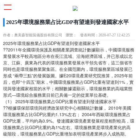
2025年環境服務業占比GDP有望達到發達國家水平
作者：奧美森智能裝備股份有限公司
瀏覽：
發表時間：2020-07-27 12:42:25
2025年環境服務業占比GDP有望達到發達國家水平
??2011年全國環境保護及相關產業調查統計數據顯示，中國環境服務
業發展水平較高地區分布在長江流域、沿海經濟區域，并已形成以北
京、江蘇、廣東為代表的環境服務業發展水平領先省市，這三個省市
同時也是環境服務業聚集區。在全國范圍內，環境服務業區域發展已
形成 “兩帶三點”的發展版圖。據E20環境產業研究院推算，2025年前
后，也即“十四五”期末，中國環境服務業占GDP比重有望達到1%，實
現與發達國家相當的水平；相關數據還顯示，環境服務業的高端業態
形式—環境綜合服務業目前已具備一定的從業單位基礎。
（1） 2025年環境服務業占GDP比重有望達到發達國家水平
??根據環保部環境與經濟政策研究中心相關統計數據， 2010年美國
環境服務業占比GDP比重約1.13%左右； 2004年西歐環境服務業占
GDP比重，平均約為0.9%。發達國家環境產業發展程度相對較高，環
境服務業占比GDP比重約為1%左右。環境服務業是環境產業化的高
級階段，環境服務業占GDP比重增加表明環境產業將步入成熟期。