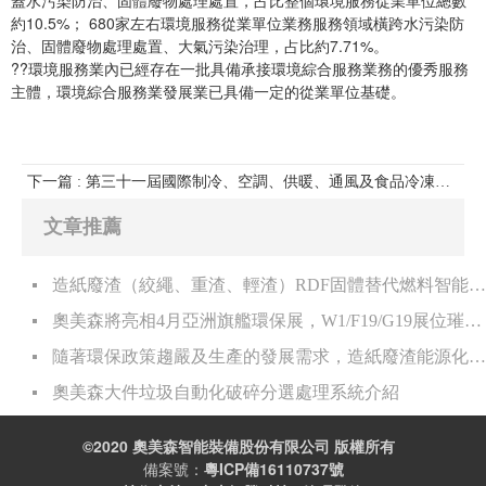
約10.5%； 680家左右環境服務從業單位業務服務領域橫跨水污染防
治、固體廢物處理處置、大氣污染治理，占比約7.71%。
??環境服務業內已經存在一批具備承接環境綜合服務業務的優秀服務
主體，環境綜合服務業發展業已具備一定的從業單位基礎。
下一篇 : 第三十一屆國際制冷、空調、供暖、通風及食品冷凍加工展覽會
文章推薦
造紙廢渣（絞繩、重渣、輕渣）RDF固體替代燃料智能化處理系統
奧美森將亮相4月亞洲旗艦環保展，W1/F19/G19展位璀璨耀眼。
隨著環保政策趨嚴及生產的發展需求，造紙廢渣能源化利用是大勢所趨，奧美森處理系統介紹。
奧美森大件垃圾自動化破碎分選處理系統介紹
©2020 奧美森智能裝備股份有限公司 版權所有
備案號：
粵ICP備16110737號