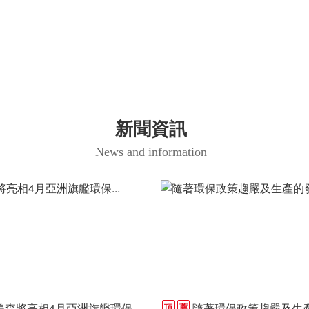
新聞資訊
News and information
美森將亮相4月亞洲旗艦環保...
隨著環保政策趨嚴及生產的
頂
薦