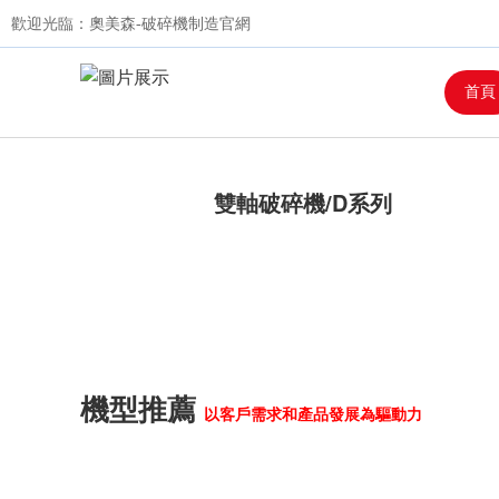
歡迎光臨：奧美森-破碎機制造官網
首頁
雙軸破碎機/D系列
機型推薦
以客戶需求和產品發展為驅動力