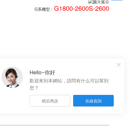
G1800-2600S-2600
G系機型：
Hello~你好
歡迎來到本網站，請問有什么可以幫到
您？
稍后再說
在線咨詢