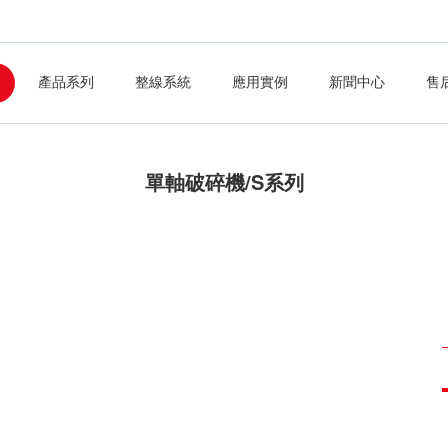
產品系列
整線系統
應用實例
新聞中心
售
單軸破碎機/S系列