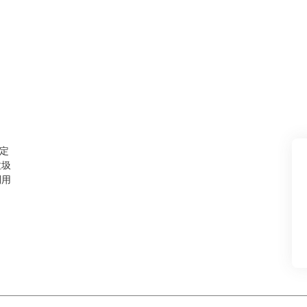
定
垃圾
利用