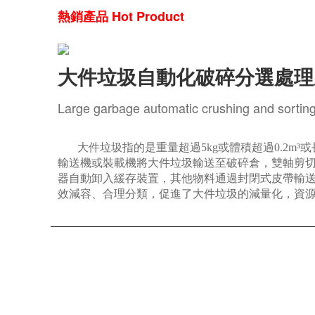
熱銷產品 Hot Product
大件垃圾自動化破碎分選處理
Large garbage automatic crushing and sortin
大件垃圾指的是重量超過5kg或體積超過0.2
輸送機或裝載機將大件垃圾輸送至破碎倉，雙軸剪
器自動卸入緩存裝置，其他物料通過封閉式皮帶輸
效減容、合理分類，
促進了大件垃圾的減量化，資