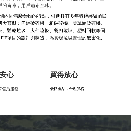
戶的青睞，用戶遍布全球。
合國內固體廢棄物的特點，引進具有多年破碎經驗的歐
四大類型：四軸破碎機、粗破碎機、雙單軸破碎機。
圾、醫療垃圾、大件垃圾、餐廚垃圾、塑料回收等固
RDF項目的設計與制造，為實現垃圾處理的無害化、
安心
買得放心
質售后服務
優良產品，合理價格。